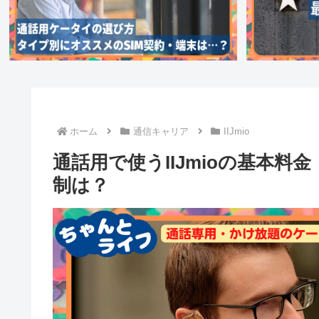
ホーム
通信キャリア
IIJmio
通話用で使うIIJmioの基本
制は？