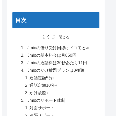
目次
もくじ
IIJmioの借り受け回線はドコモとau
IIJmioの基本料金は月850円
IIJmioの通話料は30秒あたり11円
IIJmioのかけ放題プランは3種類
通話定額5分+
通話定額10分+
かけ放題+
IIJmioのサポート体制
対面サポート
遠隔サポート