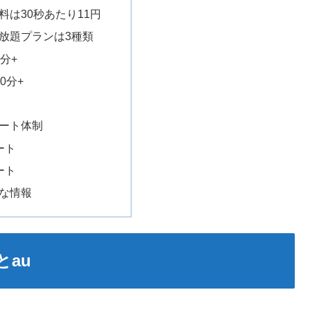
通話料は30秒あたり11円
かけ放題プランは3種類
分+
0分+
+
サポート体制
ート
ート
得な情報
とau