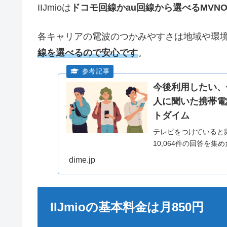
IIJmioは
ドコモ回線かau回線から選べるMVN
各キャリアの電波のつかみやすさは地域や環
線を選べるので安心です
。
今後利用したい、
人に聞いた携帯電
トダイム
テレビをつけていると
10,064件の回答を
査では、最もCMの印象
dime.jp
IIJmioの基本料金は月850円