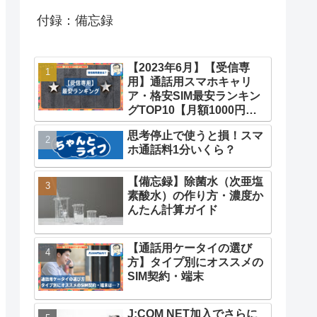
付録：備忘録
【2023年6月】【受信専
用】通話用スマホキャリ
ア・格安SIM最安ランキン
グTOP10【月額1000円未
満】
思考停止で使うと損！スマ
ホ通話料1分いくら？
【備忘録】除菌水（次亜塩
素酸水）の作り方・濃度か
んたん計算ガイド
【通話用ケータイの選び
方】タイプ別にオススメの
SIM契約・端末
J:COM NET加入でさらに