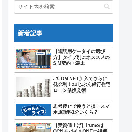
新着記事
【通話用ケータイの選び
方】タイプ別にオススメの
SIM契約・端末
J:COM NET加入でさらに
低金利！auじぶん銀行住宅
ローン借換え術
思考停止で使うと損！スマ
ホ通話料1分いくら？
【実質値上げ】irumoは
OCNモバイルONEの後継