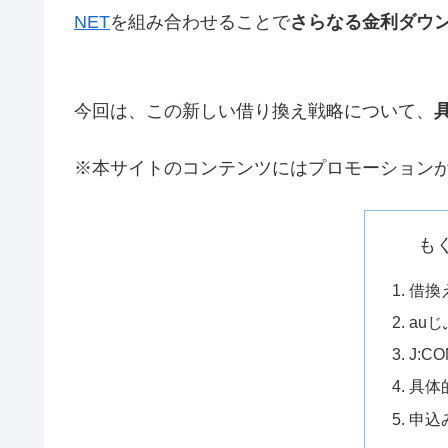
NET
を組み合わせることで
さらなる金利ダウ
今回は、この新しい借り換え戦略について、
※本サイトのコンテンツにはプロモーション
も
借換
au
J:
具体
申込