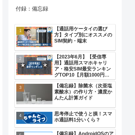
付録：備忘録
【通話用ケータイの選び
方】タイプ別にオススメの
SIM契約・端末
【2023年6月】【受信専
用】通話用スマホキャリ
ア・格安SIM最安ランキン
グTOP10【月額1000円未
満】
【備忘録】除菌水（次亜塩
素酸水）の作り方・濃度か
んたん計算ガイド
思考停止で使うと損！スマ
ホ通話料1分いくら？
【備忘録】AndroidOSのア