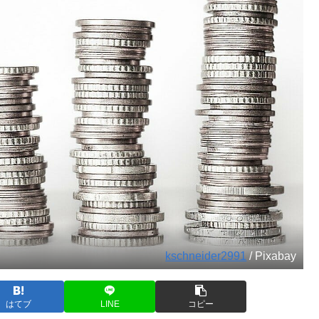
kschneider2991
/ Pixabay
はてブ
LINE
コピー