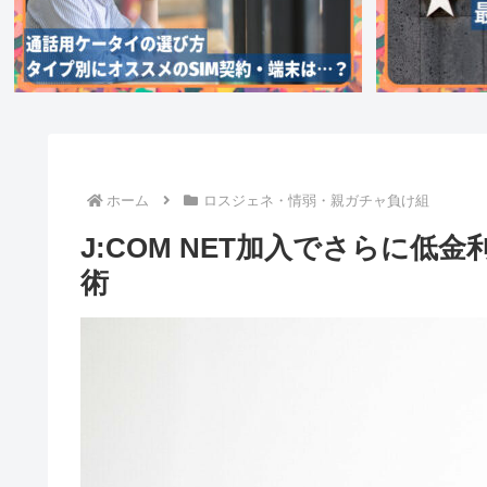
ホーム
ロスジェネ・情弱・親ガチャ負け組
J:COM NET加入でさらに低
術