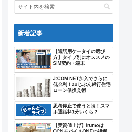
新着記事
【通話用ケータイの選び
方】タイプ別にオススメの
SIM契約・端末
J:COM NET加入でさらに
低金利！auじぶん銀行住宅
ローン借換え術
思考停止で使うと損！スマ
ホ通話料1分いくら？
【実質値上げ】irumoは
OCNモバイルONEの後継