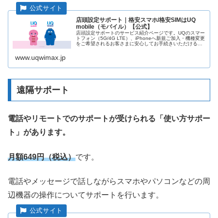
店頭設定サポート｜格安スマホ/格安SIMはUQ
mobile（モバイル）【公式】
店頭設定サポートのサービス紹介ページです。UQのスマー
トフォン（5G/4G LTE）、iPhoneへ新規ご加入・機種変更
をご希望されるお客さまに安心してお手続きいただけるよ
う、お使いの端末からのデータ移行やアプリのアカウント
設定、購入いただ...
www.uqwimax.jp
遠隔サポート
電話やリモートでのサポートが受けられる「使い方サポー
ト」があります。
月額649円（税込）
です。
電話やメッセージで話しながらスマホやパソコンなどの周
辺機器の操作についてサポートを行います。