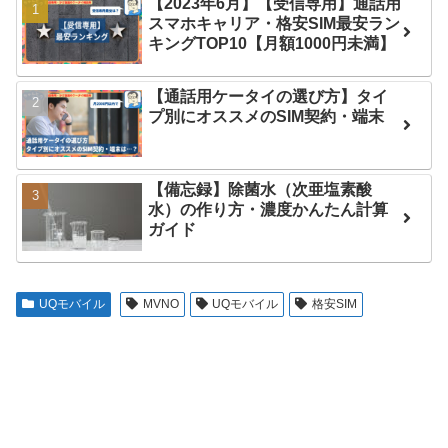
【2023年6月】【受信専用】通話用
スマホキャリア・格安SIM最安ラン
キングTOP10【月額1000円未満】
【通話用ケータイの選び方】タイ
プ別にオススメのSIM契約・端末
【備忘録】除菌水（次亜塩素酸
水）の作り方・濃度かんたん計算
ガイド
UQモバイル
MVNO
UQモバイル
格安SIM