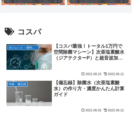
コスパ
【コスパ最強！トータル1万円で
ガジェット・便利グッズ
空間除菌マシーン】次亜塩素酸水
（ジアテクターP）と超音波加湿
器で新型コロナウイルス対策
2021.08.15
2022.09.12
【備忘録】除菌水（次亜塩素酸
付録：備忘録
水）の作り方・濃度かんたん計算
ガイド
2021.06.02
2022.09.12