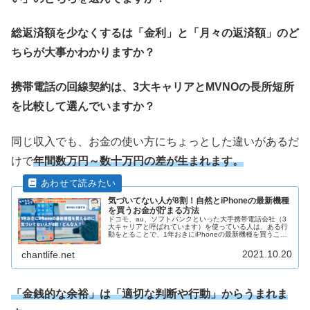
総返済額を少なくするは「金利」と「月々の返済額」のど
ちらが大事かわかりますか？
携帯電話の回線契約は、3大キャリアとMVNOの長所短所
を比較して選んでいますか？
同じ収入でも、お金の使い方にちょっとした違いがあるだ
けで
年間数万円～数十万円の差が生まれます。
気づいてない人が8割！自然とiPhoneの最新機種
を買うお金が貯まる方法
ドコモ、au、ソフトバンクといった大手携帯電話会社（3
大キャリアと呼ばれています）を使っている人は、ある行
動をとることで、1年おきにiPhoneの最新機種を買うこと
ができるようになります。 私は2014年からその行動をと
っていますが、今では毎年でも最新機種を買えるほど手元
2021.10.20
chantlife.net
にお金を残すことができるようになりました。
「金銭的な余裕」は「適切な判断や行動」からうまれま